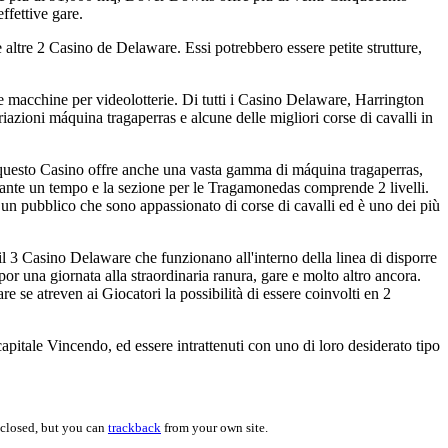
fettive gare.
tre 2 Casino de Delaware. Essi potrebbero essere petite strutture,
 macchine per videolotterie. Di tutti i Casino Delaware, Harrington
azioni máquina tragaperras e alcune delle migliori corse di cavalli in
uesto Casino offre anche una vasta gamma di máquina tragaperras,
rante un tempo e la sezione per le Tragamonedas comprende 2 livelli.
pubblico che sono appassionato di corse di cavalli ed è uno dei più
l 3 Casino Delaware che funzionano all'interno della linea di disporre
 por una giornata alla straordinaria ranura, gare e molto altro ancora.
 se atreven ai Giocatori la possibilità di essere coinvolti en 2
apitale Vincendo, ed essere intrattenuti con uno di loro desiderato tipo
 closed, but you can
trackback
from your own site.