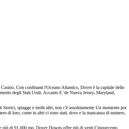
i Casino. Con confinanti l'Oceano Atlantico, Dover è la capitale dello
simento degli Stati Uniti. Accanto E 'de Nueva Jersey, Maryland,
Storici, spiagge e molti altri, non c'è assolutamente Un momento por
o di loro, come in altri ci sono stati, dove e la mancanza di numero,
pre più di 91,000 mq, Dover Downs offre più di venti Cinquecento