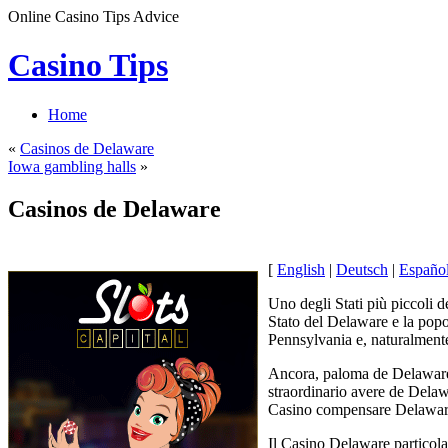
Online Casino Tips Advice
Casino Tips
Home
«
Casinos de Delaware
Iowa gambling halls
»
Casinos de Delaware
[
English
|
Deutsch
|
Españo
Uno degli Stati più piccoli d
Stato del Delaware e la popo
Pennsylvania e, naturalmente
Ancora, paloma de Delaware 
straordinario avere de Delaw
Casino compensare Delaware
Il Casino Delaware particola