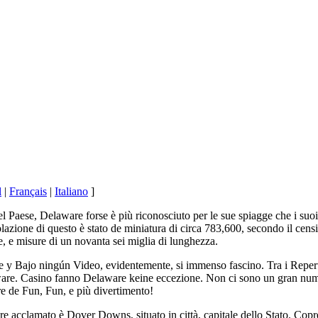
l
|
Français
|
Italiano
]
el Paese, Delaware forse è più riconosciuto per le sue spiagge che i suo
lazione di questo è stato de miniatura di circa 783,600, secondo il cen
, e misure di un novanta sei miglia di lunghezza.
y Bajo ningún Video, evidentemente, si immenso fascino. Tra i Reperti 
are. Casino fanno Delaware keine eccezione. Non ci sono un gran numer
 de Fun, Fun, e più divertimento!
re acclamato è Dover Downs, situato in città, capitale dello Stato. Co