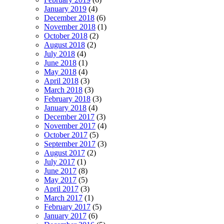
January 2019
(4)
December 2018
(6)
November 2018
(1)
October 2018
(2)
August 2018
(2)
July 2018
(4)
June 2018
(1)
May 2018
(4)
April 2018
(3)
March 2018
(3)
February 2018
(3)
January 2018
(4)
December 2017
(3)
November 2017
(4)
October 2017
(5)
September 2017
(3)
August 2017
(2)
July 2017
(1)
June 2017
(8)
May 2017
(5)
April 2017
(3)
March 2017
(1)
February 2017
(5)
January 2017
(6)