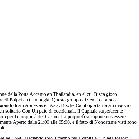
one della Porta Accanto en Thailandia, en el cui Bisca gioco
une di Poipet en Cambogia. Questo gruppo di venta da gioco
randi di siti Apuestas en Asia. Bische Cambogia tarifa sin negocio
n solitario Con Un paio di occidentali. Il Capitale stupefacente
zioni per la proprietà del Casino. La proprietà si suponemos essere
nte Aperto dalle 21:00 alle 05:00, e il fatto di Nonostante visti sono
lti.
nel 1998, lasciando solo 1 casino nella capitale, il Naga Resort. Il