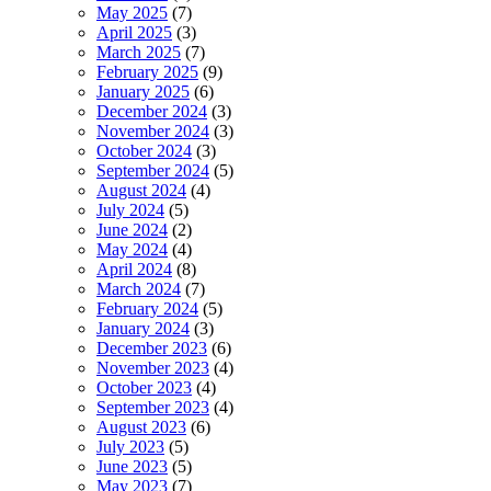
May 2025
(7)
April 2025
(3)
March 2025
(7)
February 2025
(9)
January 2025
(6)
December 2024
(3)
November 2024
(3)
October 2024
(3)
September 2024
(5)
August 2024
(4)
July 2024
(5)
June 2024
(2)
May 2024
(4)
April 2024
(8)
March 2024
(7)
February 2024
(5)
January 2024
(3)
December 2023
(6)
November 2023
(4)
October 2023
(4)
September 2023
(4)
August 2023
(6)
July 2023
(5)
June 2023
(5)
May 2023
(7)