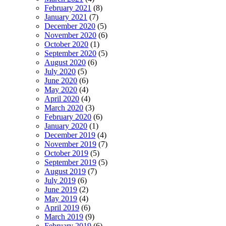
February 2021
(8)
January 2021
(7)
December 2020
(5)
November 2020
(6)
October 2020
(1)
September 2020
(5)
August 2020
(6)
July 2020
(5)
June 2020
(6)
May 2020
(4)
April 2020
(4)
March 2020
(3)
February 2020
(6)
January 2020
(1)
December 2019
(4)
November 2019
(7)
October 2019
(5)
September 2019
(5)
August 2019
(7)
July 2019
(6)
June 2019
(2)
May 2019
(4)
April 2019
(6)
March 2019
(9)
February 2019
(6)