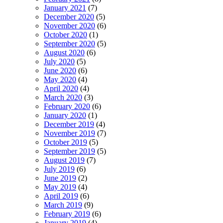
January 2021
(7)
December 2020
(5)
November 2020
(6)
October 2020
(1)
September 2020
(5)
August 2020
(6)
July 2020
(5)
June 2020
(6)
May 2020
(4)
April 2020
(4)
March 2020
(3)
February 2020
(6)
January 2020
(1)
December 2019
(4)
November 2019
(7)
October 2019
(5)
September 2019
(5)
August 2019
(7)
July 2019
(6)
June 2019
(2)
May 2019
(4)
April 2019
(6)
March 2019
(9)
February 2019
(6)
January 2019
(4)