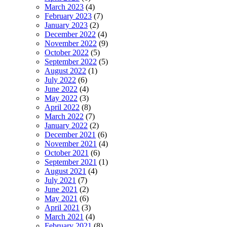
March 2023
(4)
February 2023
(7)
January 2023
(2)
December 2022
(4)
November 2022
(9)
October 2022
(5)
September 2022
(5)
August 2022
(1)
July 2022
(6)
June 2022
(4)
May 2022
(3)
April 2022
(8)
March 2022
(7)
January 2022
(2)
December 2021
(6)
November 2021
(4)
October 2021
(6)
September 2021
(1)
August 2021
(4)
July 2021
(7)
June 2021
(2)
May 2021
(6)
April 2021
(3)
March 2021
(4)
February 2021
(8)