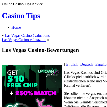
Online Casino Tips Advice
Casino Tips
Home
«
Las Vegas Casino évaluations
Las Vegas Casino valutazioni
»
Las Vegas Casino-Bewertungen
[
English
|
Deutsch
|
Españo
Las Vegas Kasinos sind Ort
Glücksspiel natürlich wird 
elektronischen Keno und Vid
Kapital verlieren).
Sie sollten nie vergessen, d
könnten nicht in Anspruch n
Wenn Sie Gamble verschieden
Zeiträume, die Personen nac