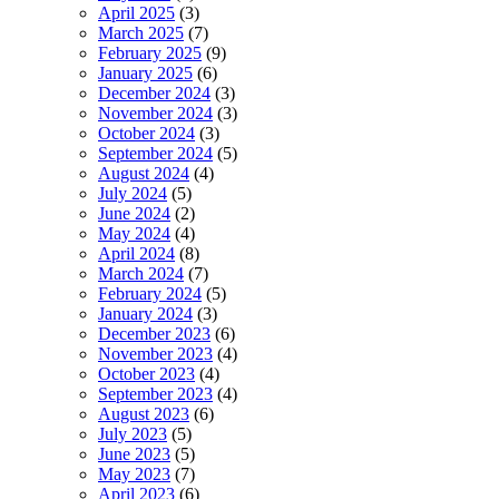
April 2025
(3)
March 2025
(7)
February 2025
(9)
January 2025
(6)
December 2024
(3)
November 2024
(3)
October 2024
(3)
September 2024
(5)
August 2024
(4)
July 2024
(5)
June 2024
(2)
May 2024
(4)
April 2024
(8)
March 2024
(7)
February 2024
(5)
January 2024
(3)
December 2023
(6)
November 2023
(4)
October 2023
(4)
September 2023
(4)
August 2023
(6)
July 2023
(5)
June 2023
(5)
May 2023
(7)
April 2023
(6)