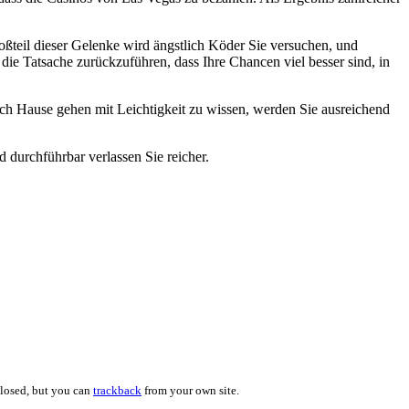
ßteil dieser Gelenke wird ängstlich Köder Sie versuchen, und
f die Tatsache zurückzuführen, dass Ihre Chancen viel besser sind, in
ch Hause gehen mit Leichtigkeit zu wissen, werden Sie ausreichend
 durchführbar verlassen Sie reicher.
closed, but you can
trackback
from your own site.