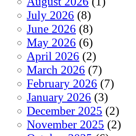
August 2026
(1)
July 2026
(8)
June 2026
(8)
May 2026
(6)
April 2026
(2)
March 2026
(7)
February 2026
(7)
January 2026
(3)
December 2025
(2)
November 2025
(2)