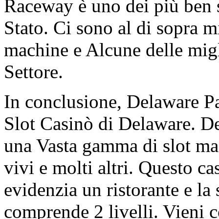
Raceway è uno dei più ben 
Stato. Ci sono al di sopra mi
machine e Alcune delle migli
Settore.
In conclusione, Delaware P
Slot Casinò di Delaware. De
una Vasta gamma di slot mac
vivi e molti altri. Questo c
evidenzia un ristorante e la
comprende 2 livelli. Vieni 