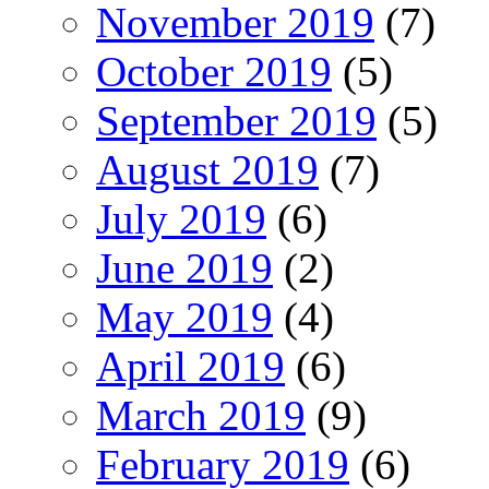
November 2019
(7)
October 2019
(5)
September 2019
(5)
August 2019
(7)
July 2019
(6)
June 2019
(2)
May 2019
(4)
April 2019
(6)
March 2019
(9)
February 2019
(6)