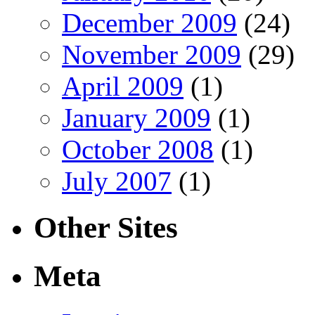
December 2009
(24)
November 2009
(29)
April 2009
(1)
January 2009
(1)
October 2008
(1)
July 2007
(1)
Other Sites
Meta