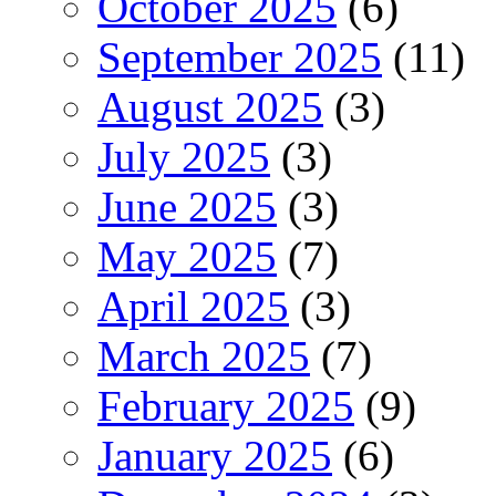
October 2025
(6)
September 2025
(11)
August 2025
(3)
July 2025
(3)
June 2025
(3)
May 2025
(7)
April 2025
(3)
March 2025
(7)
February 2025
(9)
January 2025
(6)