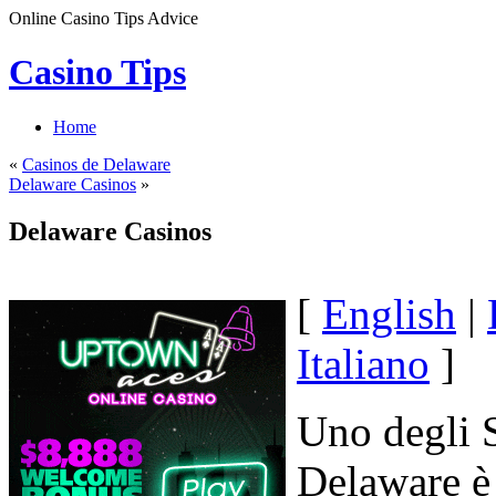
Online Casino Tips Advice
Casino Tips
Home
«
Casinos de Delaware
Delaware Casinos
»
Delaware Casinos
[
English
|
Italiano
]
Uno degli S
Delaware è 