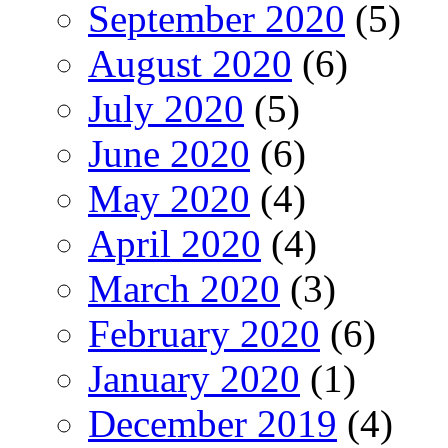
September 2020
(5)
August 2020
(6)
July 2020
(5)
June 2020
(6)
May 2020
(4)
April 2020
(4)
March 2020
(3)
February 2020
(6)
January 2020
(1)
December 2019
(4)