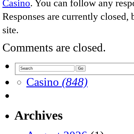
Casino
. You can follow any resp
Responses are currently closed,
site.
Comments are closed.
Casino
(848)
Archives