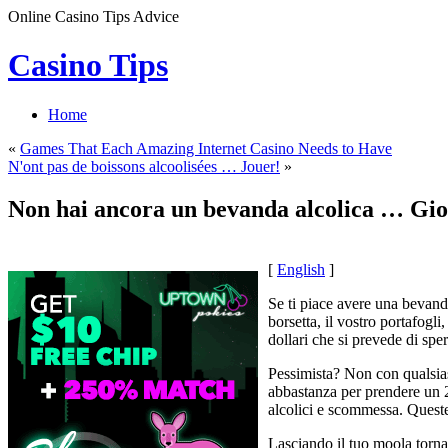
Online Casino Tips Advice
Casino Tips
Home
«
Games That Each Amazing Internet Casino Needs to Have
N'ont pas de boissons alcoolisées … Jouer!
»
Non hai ancora un bevanda alcolica … Gio
[
English
]
Se ti piace avere una bevanda
borsetta, il vostro portafogli
dollari che si prevede di sper
Pessimista? Non con qualsiasi
abbastanza per prendere un 2
alcolici e scommessa. Queste
Lasciando il tuo moola torna