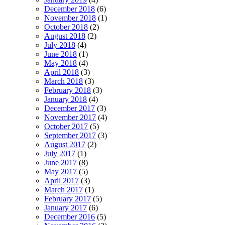
December 2018
(6)
November 2018
(1)
October 2018
(2)
August 2018
(2)
July 2018
(4)
June 2018
(1)
May 2018
(4)
April 2018
(3)
March 2018
(3)
February 2018
(3)
January 2018
(4)
December 2017
(3)
November 2017
(4)
October 2017
(5)
September 2017
(3)
August 2017
(2)
July 2017
(1)
June 2017
(8)
May 2017
(5)
April 2017
(3)
March 2017
(1)
February 2017
(5)
January 2017
(6)
December 2016
(5)