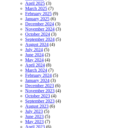
April 2025
(3)
March 2025
(7)
February 2025
(9)
January 2025
(6)
December 2024
(3)
November 2024
(3)
October 2024
(3)
September 2024
(5)
August 2024
(4)
July 2024
(5)
June 2024
(2)
May 2024
(4)
April 2024
(8)
March 2024
(7)
February 2024
(5)
January 2024
(3)
December 2023
(6)
November 2023
(4)
October 2023
(4)
September 2023
(4)
August 2023
(6)
July 2023
(5)
June 2023
(5)
May 2023
(7)
April 2023
(6)