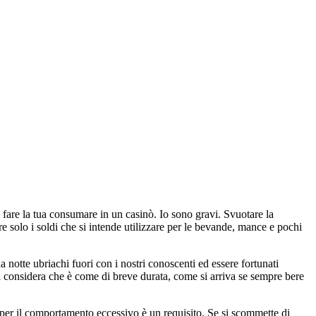
i fare la tua consumare in un casinò. Io sono gravi. Svuotare la
dere solo i soldi che si intende utilizzare per le bevande, mance e pochi
notte ubriachi fuori con i nostri conoscenti ed essere fortunati
 considera che è come di breve durata, come si arriva se sempre bere
 per il comportamento eccessivo è un requisito. Se si scommette di