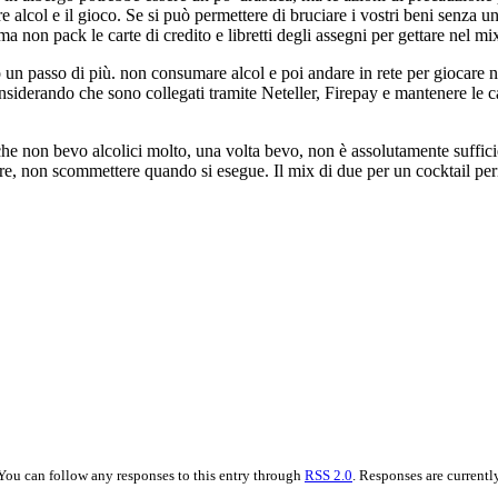
e alcol e il gioco. Se si può permettere di bruciare i vostri beni senza un
a non pack le carte di credito e libretti degli assegni per gettare nel mi
 un passo di più. non consumare alcol e poi andare in rete per giocare n
nsiderando che sono collegati tramite Neteller, Firepay e mantenere le c
 che non bevo alcolici molto, una volta bevo, non è assolutamente suff
e, non scommettere quando si esegue. Il mix di due per un cocktail per
 You can follow any responses to this entry through
RSS 2.0
. Responses are currentl