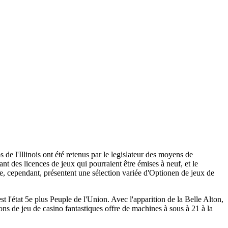
os de l'Illinois ont été retenus par le legislateur des moyens de
t des licences de jeux qui pourraient être émises à neuf, et le
, cependant, présentent une sélection variée d'Optionen de jeux de
st l'état 5e plus Peuple de l'Union. Avec l'apparition de la Belle Alton,
ons de jeu de casino fantastiques offre de machines à sous à 21 à la