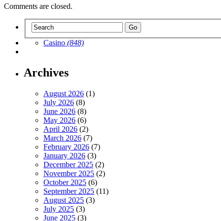
Comments are closed.
Casino
(848)
Archives
August 2026
(1)
July 2026
(8)
June 2026
(8)
May 2026
(6)
April 2026
(2)
March 2026
(7)
February 2026
(7)
January 2026
(3)
December 2025
(2)
November 2025
(2)
October 2025
(6)
September 2025
(11)
August 2025
(3)
July 2025
(3)
June 2025
(3)