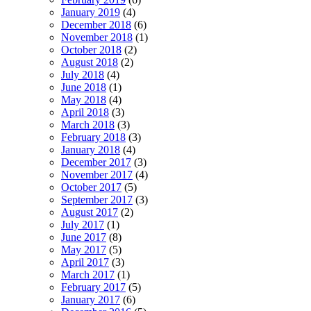
January 2019
(4)
December 2018
(6)
November 2018
(1)
October 2018
(2)
August 2018
(2)
July 2018
(4)
June 2018
(1)
May 2018
(4)
April 2018
(3)
March 2018
(3)
February 2018
(3)
January 2018
(4)
December 2017
(3)
November 2017
(4)
October 2017
(5)
September 2017
(3)
August 2017
(2)
July 2017
(1)
June 2017
(8)
May 2017
(5)
April 2017
(3)
March 2017
(1)
February 2017
(5)
January 2017
(6)